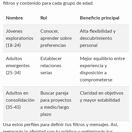
filtros y contenido para cada grupo de edad.
Nombre
Rol
Beneficio principal
Jóvenes
Conocer,
Alta flexibilidad y
exploratorios
aprender sobre
descubrimiento
(18-24)
preferencias
personal
Adultos
Establecer
Mejor equilibrio entre
emergentes
relaciones
experiencia y
(25-34)
serias
disposición a
comprometerse
Adultos en
Buscar pareja
Claridad en objetivos
consolidación
para proyectos
y mayor estabilidad
(35-45)
a medio/largo
plazo
Usa estos perfiles para definir tus filtros y mensajes. Así,
mejorarás la afinidad con tu público y optimizarás tus