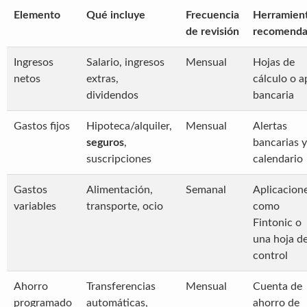
Elemento
Qué incluye
Frecuencia
Herramien
de revisión
recomend
Ingresos
Salario, ingresos
Mensual
Hojas de
netos
extras,
cálculo o a
dividendos
bancaria
Gastos fijos
Hipoteca/alquiler,
Mensual
Alertas
seguros
,
bancarias y
suscripciones
calendario
Gastos
Alimentación,
Semanal
Aplicacion
variables
transporte, ocio
como
Fintonic o
una hoja d
control
Ahorro
Transferencias
Mensual
Cuenta de
programado
automáticas,
ahorro de