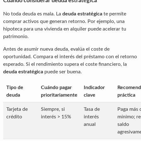
Cuándo considerar deuda estratégica
No toda deuda es mala. La
deuda estratégica
te permite
comprar activos que generan retorno. Por ejemplo, una
hipoteca para una vivienda en alquiler puede acelerar tu
patrimonio.
Antes de asumir nueva deuda, evalúa el coste de
oportunidad. Compara el interés del préstamo con el retorno
esperado. Si el rendimiento supera el coste financiero, la
deuda estratégica
puede ser buena.
Tipo de
Cuándo pagar
Indicador
Recomend
deuda
prioritariamente
clave
práctica
Tarjeta de
Siempre, si
Tasa de
Paga más 
crédito
interés > 15%
interés
mínimo; r
anual
saldo
agresivam