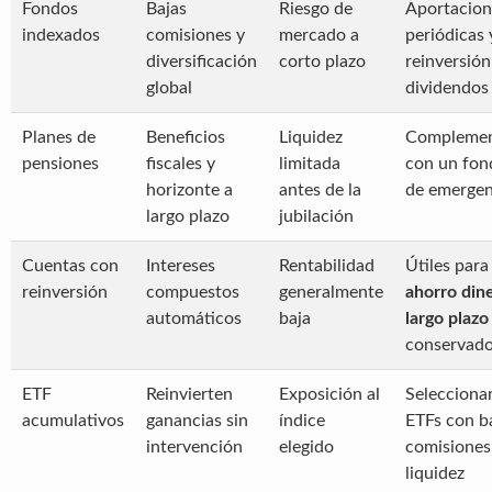
Fondos
Bajas
Riesgo de
Aportacion
indexados
comisiones y
mercado a
periódicas 
diversificación
corto plazo
reinversión
global
dividendos
Planes de
Beneficios
Liquidez
Complemen
pensiones
fiscales y
limitada
con un fon
horizonte a
antes de la
de emergen
largo plazo
jubilación
Cuentas con
Intereses
Rentabilidad
Útiles para
reinversión
compuestos
generalmente
ahorro din
automáticos
baja
largo plazo
conservad
ETF
Reinvierten
Exposición al
Selecciona
acumulativos
ganancias sin
índice
ETFs con b
intervención
elegido
comisiones
liquidez