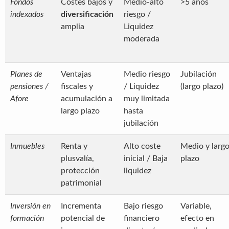
Fondos
Costes bajos y
Medio-alto
>5 años
indexados
diversificación
riesgo /
amplia
Liquidez
moderada
Planes de
Ventajas
Medio riesgo
Jubilación
pensiones /
fiscales y
/ Liquidez
(largo plazo)
Afore
acumulación a
muy limitada
largo plazo
hasta
jubilación
Inmuebles
Renta y
Alto coste
Medio y larg
plusvalía,
inicial / Baja
plazo
protección
liquidez
patrimonial
Inversión en
Incrementa
Bajo riesgo
Variable,
formación
potencial de
financiero
efecto en