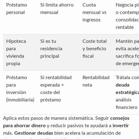
Préstamo
Si limita ahorro
Cuota
Negocia pl
personal
mensual
mensual vs
o contemp
ingresos
consolidac
rentable
Hipoteca
Si es tu
Coste total
Mantén pa
para
residencia
y beneficio
evita acele
vivienda
principal
fiscal
sacrifica 
propia
de emerge
Préstamo
Si rentabilidad
Rentabilidad
Trátala co
para
esperada >
neta
deuda
inversión
coste del
estratégic
(inmobiliaria)
préstamo
análisis
financiero
Aplica estos pasos de manera sistemática. Seguir
consejos
para ahorrar dinero
y reducir pasivos te ayudará a
invertir
más.
Gestionar deudas
bien acelera la acumulación de