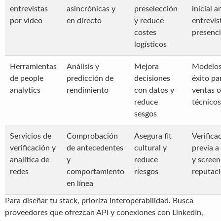
entrevistas
asincrónicas y
preselección
inicial a
por vídeo
en directo
y reduce
entrevis
costes
presenci
logísticos
Herramientas
Análisis y
Mejora
Modelos
de people
predicción de
decisiones
éxito pa
analytics
rendimiento
con datos y
ventas o
reduce
técnicos
sesgos
Servicios de
Comprobación
Asegura fit
Verifica
verificación y
de antecedentes
cultural y
previa a
analítica de
y
reduce
y screen
redes
comportamiento
riesgos
reputaci
en línea
Para diseñar tu stack, prioriza interoperabilidad. Busca
proveedores que ofrezcan API y conexiones con LinkedIn,