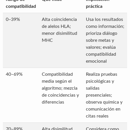
compatibilidad
práctica
0–39%
Alta coincidencia
Usa los resultados
de alelos HLA;
como información;
menor disimilitud
prioriza diálogo
MHC
sobre metas y
valores; evalúa
compatibilidad
emocional
40–69%
Compatibilidad
Realiza pruebas
media según el
psicológicas y
algoritmo; mezcla
salidas
de coincidencias y
presenciales;
diferencias
observa química y
comunicación en
citas reales
70–89%
Alta disimilitud
Considera como