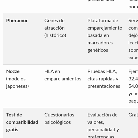
por 
Pheramor
Genes de
Plataforma de
Serv
atracción
emparejamiento
come
(histórico)
basada en
dejó
marcadores
lecc
genéticos
sob
expe
Nozze
HLA en
Pruebas HLA,
Ejem
(modelos
emparejamientos
citas rápidas y
32.
japoneses)
presentaciones
54.
yene
paq
Test de
Cuestionarios
Evaluación de
Grat
compatibilidad
psicológicos
valores,
gratis
personalidad y
preferencias