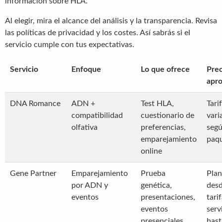
información sobre HLA.
Al elegir, mira el alcance del análisis y la transparencia. Revisa
las políticas de privacidad y los costes. Así sabrás si el
servicio cumple con tus expectativas.
Servicio
Enfoque
Lo que ofrece
Prec
apr
DNA Romance
ADN +
Test HLA,
Tari
compatibilidad
cuestionario de
vari
olfativa
preferencias,
seg
emparejamiento
paq
online
Gene Partner
Emparejamiento
Prueba
Plan
por ADN y
genética,
des
eventos
presentaciones,
tari
eventos
serv
presenciales
hast